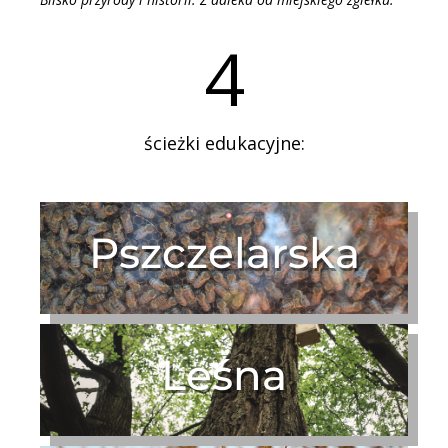
4
ścieżki edukacyjne:
Pszczelarska
Leśna