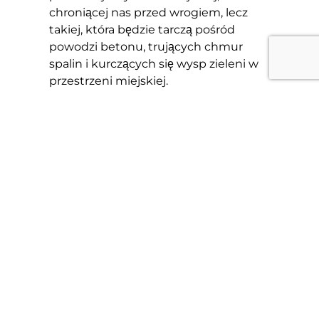
chroniącej nas przed wrogiem, lecz
takiej, która będzie tarczą pośród
powodzi betonu, trujących chmur
spalin i kurczących się wysp zieleni w
przestrzeni miejskiej.
Krajobraz forteczny wciąż ma do
spełnienia ważną rolę. Stanowi nie
tylko unikalną wartość edukacyjną, ale
i cenną strefę buforową w
przyrodniczej panoramie miasta.
Robinia akacjowa w Forcie 52 1/2 S “Sidzina”
(dół) oraz kwitnący głóg jednoszyjkowy
(góra)