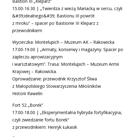
Bastion III „Kleparz”
15.00-16.30 | „Twierdza z wieżą Mariacką w sercu, czyli
&#39;idealnego&#39; Bastionu III powrót
z mroku” – spacer po Bastionie III Kleparz z
przewodnikiem
Wycieczka: Montelupich – Muzeum AK – Rakowicka
17.00-19.00 | „Armaty, konserwy i magazyny. Spacer po
zapleczu aprowizacyjnym
i warsztatowym”. Trasa: Montelupich – Muzeum Armii
Krajowej – Rakowicka.
Oprowadzanie: przewodnik Krzysztof Śliwa
z
Małopolskiego Stowarzyszenia Miłośników
Historii Rawelin
Fort 52 „Borek”
17.00-18.00 | „Eksperymentalna hybryda fortyfikacyjna,
czyli zwiedzanie fortu Borek”
z przewodnikiem: Henryk Łukasik