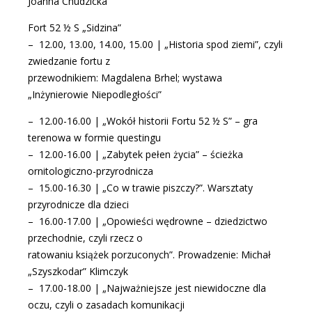
Joanna Chudzicka
Fort 52 ½ S „Sidzina”
– 12.00, 13.00, 14.00, 15.00 | „Historia spod ziemi”, czyli
zwiedzanie fortu z
przewodnikiem: Magdalena Brhel; wystawa
„Inżynierowie Niepodległości”
– 12.00-16.00 | „Wokół historii Fortu 52 ½ S” – gra
terenowa w formie questingu
– 12.00-16.00 | „Zabytek pełen życia” – ścieżka
ornitologiczno-przyrodnicza
– 15.00-16.30 | „Co w trawie piszczy?”. Warsztaty
przyrodnicze dla dzieci
– 16.00-17.00 | „Opowieści wędrowne – dziedzictwo
przechodnie, czyli rzecz o
ratowaniu książek porzuconych”. Prowadzenie: Michał
„Szyszkodar” Klimczyk
– 17.00-18.00 | „Najważniejsze jest niewidoczne dla
oczu, czyli o zasadach komunikacji