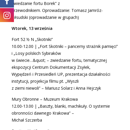
zwiedzanie fortu Borek” z
przewodnikiem. Oprowadzanie: Tomasz Jamróz-
Piłsudski (oprowadzanie w grupach)
Wtorek, 13 września
Fort 52 ½ N „Skotniki”
10.00-12.00 | „Fort Skotniki – pancerny strażnik pamięci”
i „Losy polskich Sybiraków
w świecie…&quot; – zwiedzanie fortu, tematycznej
ekspozycji Centrum Dokumentacji Zsyłek,
Wypędzeń i Przesiedleń UP, prezentacja działalności
instytucji, projekcja filmu pt. „Wyszli
z ziemi niewoli” – Mariusz Solarz i Anna Hejczyk
Mury Obronne – Muzeum Krakowa
12.00-13.00 | „Baszty, blanki, machikuły. O systemie
obronności dawnego Krakowa” –
Michał Szczerba