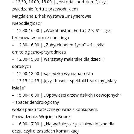
– 12.30, 14.00, 15.00 | „Historia spod ziemi”, czyli
zwiedzanie fortu z przewodnikiem:
Magdalena Brhel; wystawa „Inżynierowie
Niepodległości”
– 12.30-16.00 | „Wokół historii Fortu 52 ½ S” – gra
terenowa w formie questingu
– 12.30-16.00 | „Zabytek pełen życia” – ścieżka
ornitologiczno-przyrodnicza
– 12.30-15.00 | warsztaty malarskie dla dzieci i
dorosłych
– 12.00-18.00 | sąsiedzka wymiana roślin
– 13.15-14.15 | Język baśni – spektakl teatralny „Mały
książę”
– 15.30-16.30 | „Opowieści drzew dzikich i oswojonych”
– spacer dendrologiczny
wokół parku fortecznego wraz z konkursem.
Prowadzenie: Wojciech Bobek
– 16.00-17.00 | „Najważniejsze jest niewidoczne dla
oczu, czyli o zasadach komunikacji