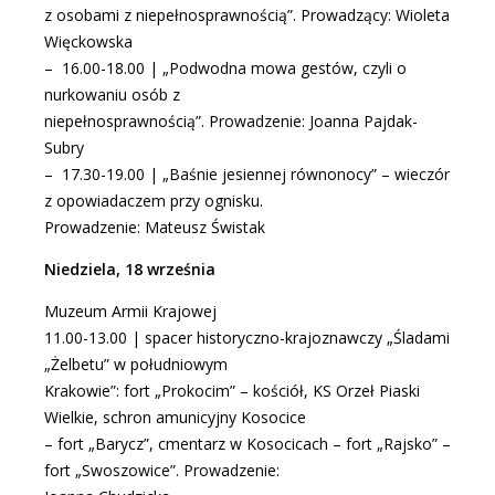
z osobami z niepełnosprawnością”. Prowadzący: Wioleta
Więckowska
– 16.00-18.00 | „Podwodna mowa gestów, czyli o
nurkowaniu osób z
niepełnosprawnością”. Prowadzenie: Joanna Pajdak-
Subry
– 17.30-19.00 | „Baśnie jesiennej równonocy” – wieczór
z opowiadaczem przy ognisku.
Prowadzenie: Mateusz Świstak
Niedziela, 18 września
Muzeum Armii Krajowej
11.00-13.00 | spacer historyczno-krajoznawczy „Śladami
„Żelbetu” w południowym
Krakowie”: fort „Prokocim” – kościół, KS Orzeł Piaski
Wielkie, schron amunicyjny Kosocice
– fort „Barycz”, cmentarz w Kosocicach – fort „Rajsko” –
fort „Swoszowice”. Prowadzenie: