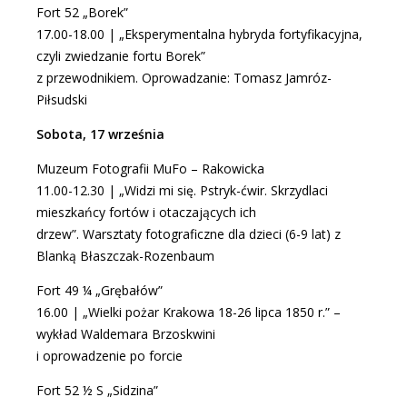
Fort 52 „Borek”
17.00-18.00 | „Eksperymentalna hybryda fortyfikacyjna,
czyli zwiedzanie fortu Borek”
z przewodnikiem. Oprowadzanie: Tomasz Jamróz-
Piłsudski
Sobota, 17 września
Muzeum Fotografii MuFo
– Rakowicka
11.00-12.30 | „Widzi mi się. Pstryk-ćwir. Skrzydlaci
mieszkańcy fortów i otaczających ich
drzew”. Warsztaty fotograficzne dla dzieci (6-9 lat) z
Blanką Błaszczak-Rozenbaum
Fort 49 ¼ „Grębałów”
16.00 | „Wielki pożar Krakowa 18-26 lipca 1850 r.” –
wykład Waldemara Brzoskwini
i oprowadzenie po forcie
Fort 52 ½ S „Sidzina”