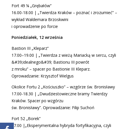
Fort 49 ¼ „Grębałów”
16.00-18.00 | „Twierdza Kraków – poznać i zrozumieć” –
wykład Waldemara Brzoskwini
i oprowadzenie po forcie
Poniedziałek, 12 września
Bastion III „Kleparz”
17.00–19.00 | „Twierdza z wieżą Mariacką w sercu, czyli
&#39;idealnego&#39; Bastionu III powrót
z mroku” – spacer po Bastionie III Kleparz.
Oprowadzanie: Krzysztof Wielgus
Okolice
Fortu 2 „Kościuszko”
– wzgórze św. Bronisławy
17.00-18.30 | „Dwudziestowieczne bramy Twierdzy
Kraków. Spacer po wzgórzu
św. Bronisławy”. Oprowadzanie: Filip Suchoń
Fort 52 „Borek”
17.00 |„Eksperymentalna hybryda fortyfikacyjna, czyli