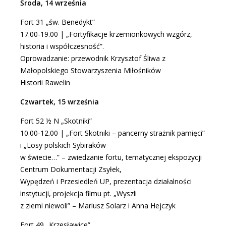
Środa, 14 września
Fort 31 „św. Benedykt”
17.00-19.00 | „Fortyfikacje krzemionkowych wzgórz,
historia i współczesność”.
Oprowadzanie: przewodnik Krzysztof Śliwa z
Małopolskiego Stowarzyszenia Miłośników
Historii Rawelin
Czwartek, 15 września
Fort 52 ½ N „Skotniki”
10.00-12.00 | „Fort Skotniki – pancerny strażnik pamięci”
i „Losy polskich Sybiraków
w świecie…” – zwiedzanie fortu, tematycznej ekspozycji
Centrum Dokumentacji Zsyłek,
Wypędzeń i Przesiedleń UP, prezentacja działalności
instytucji, projekcja filmu pt. „Wyszli
z ziemi niewoli” – Mariusz Solarz i Anna Hejczyk
Fort 49 „Krzesławice”