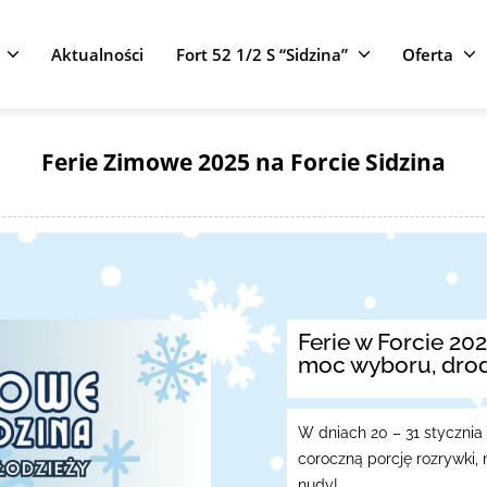
Aktualności
Fort 52 1/2 S “Sidzina”
Oferta
Ferie Zimowe 2025 na Forcie Sidzina
Ferie w Forcie 2025
moc wyboru, drod
W dniach 20 – 31 stycznia
coroczną porcję rozrywki,
nudy!