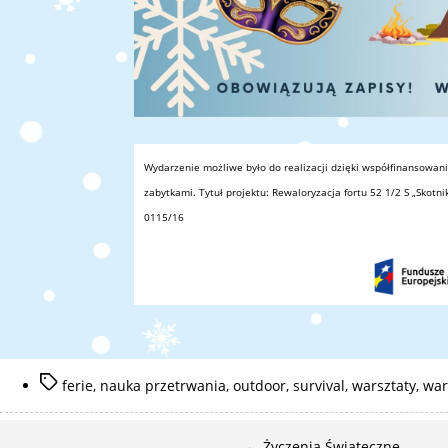
Wydarzenie możliwe było do realizacji dzięki współfinansowani
zabytkami. Tytuł projektu: Rewaloryzacja fortu 52 1/2 S „Skot
0115/16
Tagi
ferie
,
nauka przetrwania
,
outdoor
,
survival
,
warsztaty
,
war
←
Życzenia Świąteczne