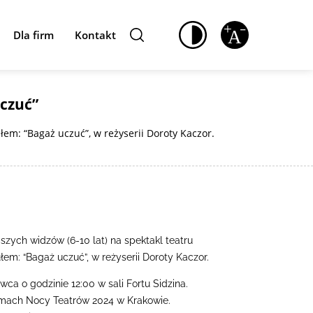
Dla firm
Kontakt
Uczuć”
em: “Bagaż uczuć”, w reżyserii Doroty Kaczor.
ych widzów (6-10 lat) na spektakl teatru
łem: “Bagaż uczuć”, w reżyserii Doroty Kaczor.
wca o godzinie 12:00 w sali Fortu Sidzina.
mach Nocy Teatrów 2024 w Krakowie.